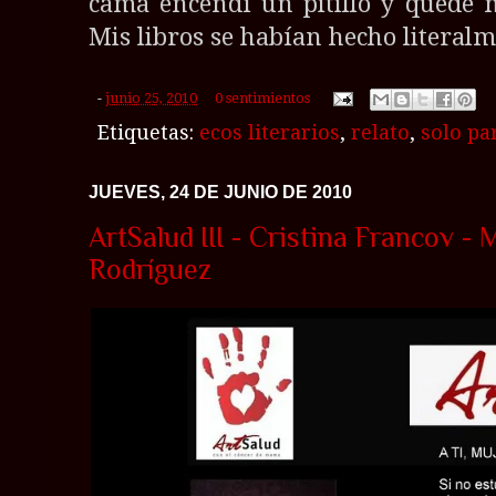
cama encendí un pitillo y quedé 
Mis libros se habían hecho literal
-
junio 25, 2010
0 sentimientos
Etiquetas:
ecos literarios
,
relato
,
solo pa
JUEVES, 24 DE JUNIO DE 2010
ArtSalud III - Cristina Francov 
Rodríguez