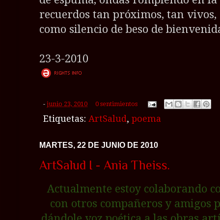
recuerdos tan próximos, tan vivos,
como silencio de beso de bienvenid
23-3-2010
-
junio 23, 2010
0 sentimientos
Etiquetas:
ArtSalud
,
poema
MARTES, 22 DE JUNIO DE 2010
ArtSalud I - Ania Theiss.
Actualmente estoy colaborando co
con otros compañeros y amigos 
dándole voz poética a las obras artí