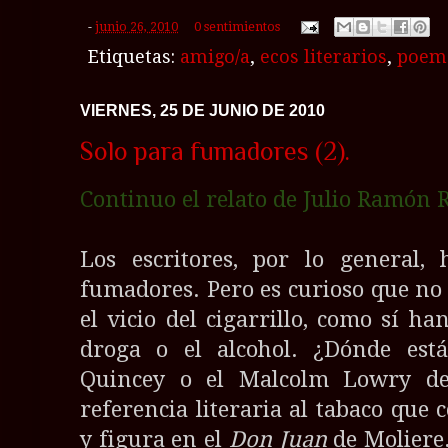
-
junio 26, 2010
0 sentimientos
Etiquetas:
amigo/a
,
ecos literarios
,
poem
VIERNES, 25 DE JUNIO DE 2010
Solo para fumadores (2).
Continuo el relato de Julio Ramón R
Los escritores, por lo general,
fumadores. Pero es curioso que no 
el vicio del cigarrillo, como sí han
droga o el alcohol. ¿Dónde está
Quincey o el Malcolm Lowry del
referencia literaria al tabaco que 
y figura en el
Don Juan
de Moliere.