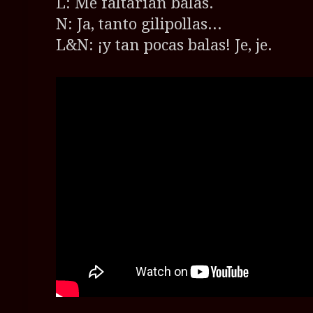
L: Me faltarían balas.
N: Ja, tanto gilipollas...
L&N: ¡y tan pocas balas! Je, je.