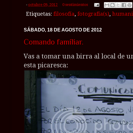
-
octubre 09, 2012
0 sentimientos
Etiquetas:
filosofía
,
fotografía(s)
,
human
SÁBADO, 18 DE AGOSTO DE 2012
Comando familiar.
Vas a tomar una birra al local de 
esta picaresca: