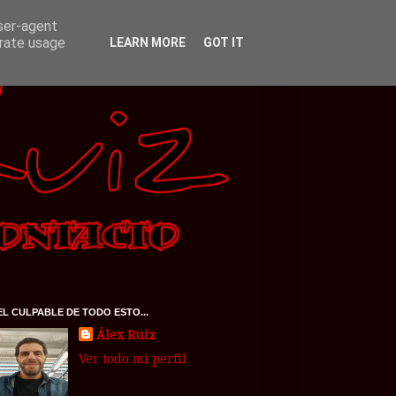
user-agent
erate usage
LEARN MORE
GOT IT
EL CULPABLE DE TODO ESTO...
Álex Ruiz
Ver todo mi perfil