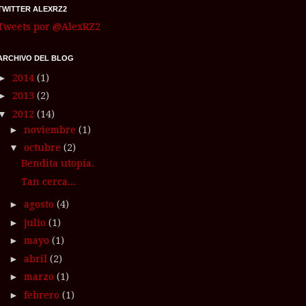
TWITTER ALEXRZ2
Tweets por @AlexRZ2
ARCHIVO DEL BLOG
►
2014
(1)
►
2013
(2)
▼
2012
(14)
►
noviembre
(1)
▼
octubre
(2)
Bendita utopía.
Tan cerca...
►
agosto
(4)
►
julio
(1)
►
mayo
(1)
►
abril
(2)
►
marzo
(1)
►
febrero
(1)