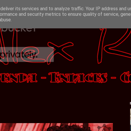
eliver its services and to analyze traffic. Your IP address and 
ormance and security metrics to ensure quality of service, gen
abuse.