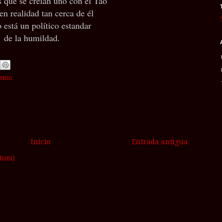
s que se creían uno con el Tao
en realidad tan cerca de él
 está un político estandar
de la humildad.
ismo
Inicio
Entrada antigua
Atom)