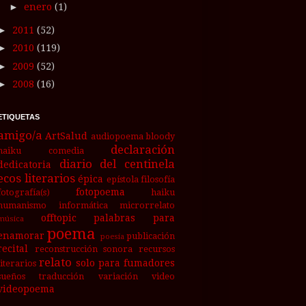
►
enero
(1)
►
2011
(52)
►
2010
(119)
►
2009
(52)
►
2008
(16)
ETIQUETAS
amigo/a
ArtSalud
audiopoema
bloody
declaración
haiku
comedia
diario del centinela
dedicatoria
ecos literarios
épica
epístola
filosofía
fotopoema
fotografía(s)
haiku
humanismo
informática
microrrelato
offtopic
palabras para
música
poema
enamorar
publicación
poesía
recital
reconstrucción sonora
recursos
relato
solo para fumadores
literarios
sueños
traducción
variación
video
videopoema