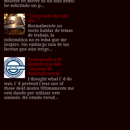
molesté en mover ni un solo dedo)
he solicitado un p...
"Tengo toda mi vida
ahí..."
Normalmente no
suelo hablar de temas
de trabajo, la
informática no es tema que me
inspire. Sin embargo una de las
facetas que aún tengo...
Destripando a El
Hombre Que Ríe -
Complejo de
Autosuficiencia
I thought what I´d do
was, I´d pretend I was one of
those deaf-mutes Últimamente me
está dando por utilizar este
símbolo. He estado viend...