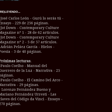
(RE)LEYENDO...
-José Carlos León - Gurú lo serás tú -
Ensayo - 229 de 256 páginas.
-Jot Down - Contemporary Culture
Magazine nº 1 - 28 de 62 artículos.
-Jot Down - Contemporary Culture
Magazine nº 2 - 5 de 57 artículos.
-Adrián Peláez García - Hielos -
Poesía - 3 de 40 páginas.
Próximas lecturas
.
-Paulo Coelho - Manual del
Guerrero de la Luz - Narrativa - 25
páginas.
-Paulo Coelho - El Camino Del Arco -
Narrativa - 29 páginas.
- Lorenzo Fernández Bueno y
Mariano Fernández Urresti - Las
claves del Código da Vinci - Ensayo -
270 páginas.