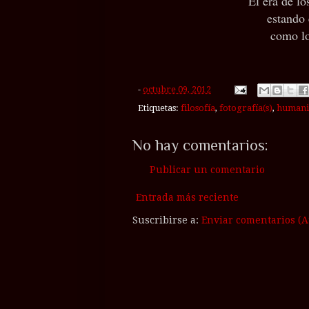
Él era de lo
estando 
como lo
-
octubre 09, 2012
Etiquetas:
filosofía
,
fotografía(s)
,
human
No hay comentarios:
Publicar un comentario
Entrada más reciente
Suscribirse a:
Enviar comentarios (