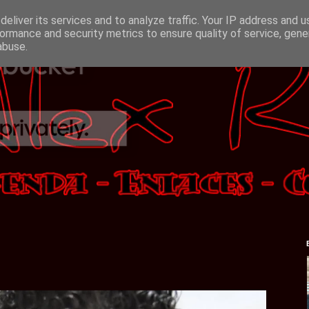
eliver its services and to analyze traffic. Your IP address and 
ormance and security metrics to ensure quality of service, gen
abuse.