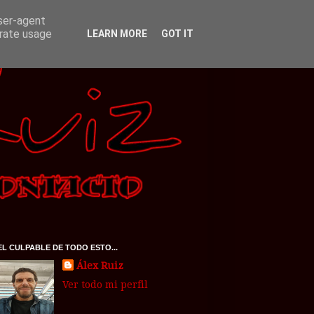
user-agent
erate usage
LEARN MORE
GOT IT
EL CULPABLE DE TODO ESTO...
Álex Ruiz
Ver todo mi perfil