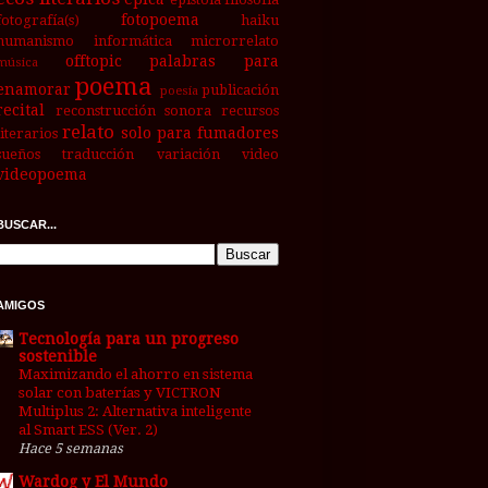
fotopoema
fotografía(s)
haiku
humanismo
informática
microrrelato
offtopic
palabras para
música
poema
enamorar
publicación
poesía
recital
reconstrucción sonora
recursos
relato
solo para fumadores
literarios
sueños
traducción
variación
video
videopoema
BUSCAR...
AMIGOS
Tecnología para un progreso
sostenible
Maximizando el ahorro en sistema
solar con baterías y VICTRON
Multiplus 2: Alternativa inteligente
al Smart ESS (Ver. 2)
Hace 5 semanas
Wardog y El Mundo