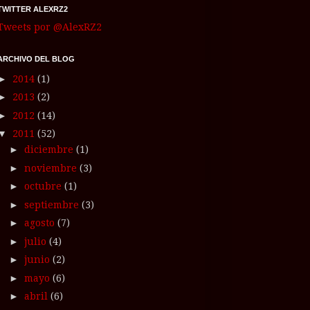
TWITTER ALEXRZ2
Tweets por @AlexRZ2
ARCHIVO DEL BLOG
►
2014
(1)
►
2013
(2)
►
2012
(14)
▼
2011
(52)
►
diciembre
(1)
►
noviembre
(3)
►
octubre
(1)
►
septiembre
(3)
►
agosto
(7)
►
julio
(4)
►
junio
(2)
►
mayo
(6)
►
abril
(6)