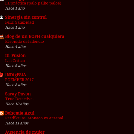
La práctica (palo palito paloé)
Hace 1 año
Sinergia sin control
Feliz Gambidad
Hace 1 año
Blog de un BOFH cualquiera
El sonido del silencio
Hace 4 años
Di-Fusión
La i Crítica
Hace 6 años
iNDigEStA
POEMBER 2017
Hace 8 años
Saray Pavon
True Detective.
Hace 10 años
Bohemia Azul
Prediksi AS Monaco vs Arsenal
Hace 11 años
Ausencia de mujer