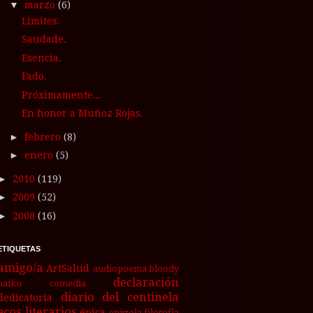
▼
marzo
(6)
Límites.
Saudade.
Esencia.
Fado.
Próximamente...
En honor a Muñoz Rojas.
►
febrero
(8)
►
enero
(5)
►
2010
(119)
►
2009
(52)
►
2008
(16)
ETIQUETAS
amigo/a
ArtSalud
audiopoema
bloody
declaración
haiku
comedia
diario del centinela
dedicatoria
ecos literarios
épica
epístola
filosofía