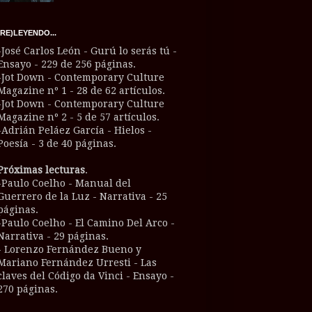
(RE)LEYENDO...
-José Carlos León - Gurú lo serás tú -
Ensayo - 229 de 256 páginas.
-Jot Down - Contemporary Culture
Magazine nº 1 - 28 de 62 artículos.
-Jot Down - Contemporary Culture
Magazine nº 2 - 5 de 57 artículos.
-Adrián Peláez García - Hielos -
Poesía - 3 de 40 páginas.
Próximas lecturas
.
-Paulo Coelho - Manual del
Guerrero de la Luz - Narrativa - 25
páginas.
-Paulo Coelho - El Camino Del Arco -
Narrativa - 29 páginas.
- Lorenzo Fernández Bueno y
Mariano Fernández Urresti - Las
claves del Código da Vinci - Ensayo -
270 páginas.