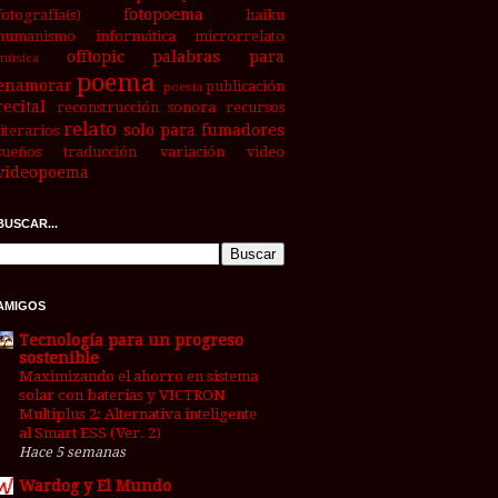
fotopoema
fotografía(s)
haiku
humanismo
informática
microrrelato
offtopic
palabras para
música
poema
enamorar
publicación
poesía
recital
reconstrucción sonora
recursos
relato
solo para fumadores
literarios
sueños
traducción
variación
video
videopoema
BUSCAR...
AMIGOS
Tecnología para un progreso
sostenible
Maximizando el ahorro en sistema
solar con baterías y VICTRON
Multiplus 2: Alternativa inteligente
al Smart ESS (Ver. 2)
Hace 5 semanas
Wardog y El Mundo