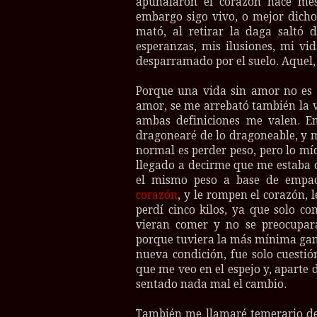
apuñalaron el corazón hace mese
embargo sigo vivo, o mejor dicho
mató, al retirar la daga saltó 
esperanzas, mis ilusiones, mi vi
desparramado por el suelo. Aquel, 
Porque una vida sin amor no es 
amor, se me arrebató también la v
ambas definiciones me valen. E
dragonearé de lo dragoneable, y 
normal es perder peso, pero lo mío
llegado a decirme que me estaba
el mismo peso a base de empac
corazón
, y le rompen el corazón, 
perdí cinco kilos, ya que solo c
vieran comer y no se preocupar
porque tuviera la más mínima gana
nueva condición, fue solo cuestió
que me veo en el espejo y, aparte
sentado nada mal el cambio.
También me llamaré temerario des