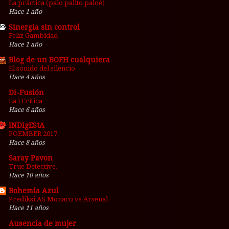
La práctica (palo palito paloé)
Hace 1 año
Sinergia sin control
Feliz Gambidad
Hace 1 año
Blog de un BOFH cualquiera
El sonido del silencio
Hace 4 años
Di-Fusión
La i Crítica
Hace 6 años
iNDigEStA
POEMBER 2017
Hace 8 años
Saray Pavon
True Detective.
Hace 10 años
Bohemia Azul
Prediksi AS Monaco vs Arsenal
Hace 11 años
Ausencia de mujer