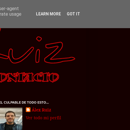
user-agent
erate usage
LEARN MORE
GOT IT
EL CULPABLE DE TODO ESTO...
Álex Ruiz
Ver todo mi perfil