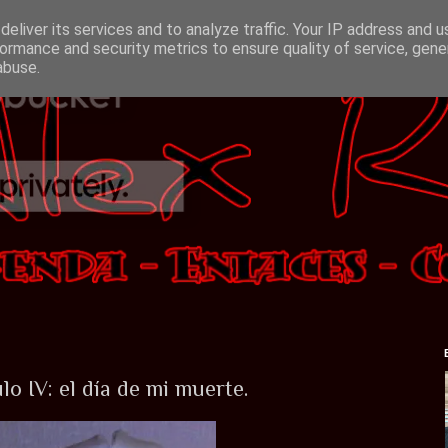
eliver its services and to analyze traffic. Your IP address and 
ormance and security metrics to ensure quality of service, gen
abuse.
ulo IV: el día de mi muerte.