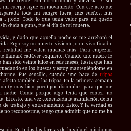
s, de frente, con nocturnidad y alevosía. Y sin
, mi cuerpo sigue en movimiento. Con ese acto me
disparada toda mi sangre fuera, mis sueños, mis
da... ¡todo! Todo lo que tenía valor para mí quedo
sin duda alguna, fue el día de mi muerte.
vida, y dado que aquella noche se me arrebató el
ida. Ergo soy un muerto viviente, o un vivo finado,
n realidad me valen muchas más. Para empezar,
me llamaré cadáver exquisito. Cuando uno muere lo
 han sido veinte kilos en seis meses, hasta que han
 quedando en los huesos y estoy manteniéndome en
harme. Fue sencillo, cuando uno hace de
tripas
le afecta también a las tripas. En la primera semana
omía (y más bien poco) por disimular, para que me
a nadie. Comía porque algo tenía que comer, no
. El resto, una vez comenzada la asimilación de mi
n de trabajo y entrenamiento físico. Y la verdad es
 de no reconocerme, tengo que admitir que no me ha
pojo. En todas las facetas de la vida el miedo nos