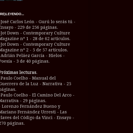
(RE)LEYENDO...
-José Carlos León - Gurú lo serás tú -
Ensayo - 229 de 256 páginas.
-Jot Down - Contemporary Culture
Magazine nº 1 - 28 de 62 artículos.
-Jot Down - Contemporary Culture
Magazine nº 2 - 5 de 57 artículos.
-Adrián Peláez García - Hielos -
Poesía - 3 de 40 páginas.
Próximas lecturas
.
-Paulo Coelho - Manual del
Guerrero de la Luz - Narrativa - 25
páginas.
-Paulo Coelho - El Camino Del Arco -
Narrativa - 29 páginas.
- Lorenzo Fernández Bueno y
Mariano Fernández Urresti - Las
claves del Código da Vinci - Ensayo -
270 páginas.