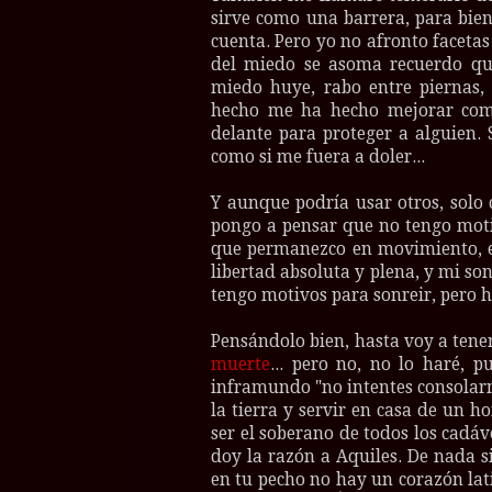
sirve como una barrera, para bien
cuenta. Pero yo no afronto facetas
del miedo se asoma recuerdo qu
miedo huye, rabo entre piernas, 
hecho me ha hecho mejorar como
delante para proteger a alguien. S
como si me fuera a doler...
Y aunque podría usar otros, solo c
pongo a pensar que no tengo moti
que permanezco en movimiento, e
libertad absoluta y plena, y mi s
tengo motivos para sonreir, pero h
Pensándolo bien, hasta voy a tener
muerte
... pero no, no lo haré, 
inframundo "no intentes consolarme
la tierra y servir en casa de un 
ser el soberano de todos los cadáv
doy la razón a Aquiles. De nada s
en tu pecho no hay un corazón lat