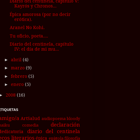
Diario del centinela, capítulo V:
Kayrós y Chronos...
Épica amorosa (por no decir
erótica).
Aranel No Kohi.
Tu oficio, poeta....
Diario del centinela, capítulo
IV: el día de mi mu...
►
abril
(4)
►
marzo
(9)
►
febrero
(5)
►
enero
(5)
►
2008
(16)
ETIQUETAS
amigo/a
ArtSalud
audiopoema
bloody
declaración
haiku
comedia
diario del centinela
dedicatoria
ecos literarios
épica
epístola
filosofía